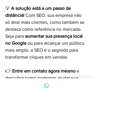
💡 
A solução está a um passo de 
distância!
 Com SEO, sua empresa não 
só atrai mais clientes, como também se 
destaca como referência no mercado. 
Seja para 
aumentar sua presença local 
no Google
 ou para alcançar um público 
mais amplo, o SEO é o segredo para 
transformar cliques em vendas.
👉 
Entre em contato agora mesmo
 e 
descubra como podemos ajudar sua 
empresa a alcançar o topo dos 
resultados de busca. Não espere mais 
para crescer e dominar o mercado 
digital. 🚀
Google SEO
SEO Google
SEO