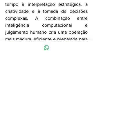
tempo à interpretação estratégica, à 
criatividade e à tomada de decisões 
complexas. A combinação entre 
inteligência computacional e 
julgamento humano cria uma operação 
mais madura, eficiente e preparada para 
crescer.
A verdadeira vantagem competitiva em 
2026 não estará em simplesmente 
adotar ferramentas de IA, mas em 
estruturar o negócio para operar com 
inteligência integrada de forma 
contínua. Empresas que tratam a IA 
como infraestrutura constroem um 
diferencial difícil de replicar, pois 
transformam dados e previsões em parte 
essencial do seu modelo operacional. A 
pergunta que permanece é simples e 
estratégica: sua empresa utiliza IA como 